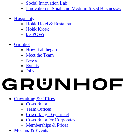
Social Innovation Lab
Innovation in Small and Medium-Sized Businesses
Hospitality
Hokk Hotel & Restaurant
Hokk Kiosk
bis POWi
Grünhof
How it all began
Meet the Team
News
Events
Jobs
Coworking & Offices
Coworking
Team Offices
Coworking Day Ticket
Coworking for Corporates
Memberships & Prices
Meeting & Events