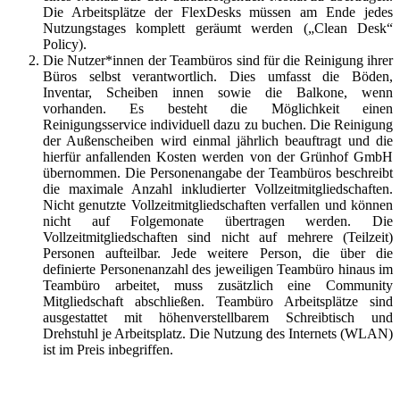
Die Arbeitsplätze der FlexDesks müssen am Ende jedes
Nutzungstages komplett geräumt werden („Clean Desk“
Policy).
Die Nutzer*innen der Teambüros sind für die Reinigung ihrer
Büros selbst verantwortlich. Dies umfasst die Böden,
Inventar, Scheiben innen sowie die Balkone, wenn
vorhanden. Es besteht die Möglichkeit einen
Reinigungsservice individuell dazu zu buchen. Die Reinigung
der Außenscheiben wird einmal jährlich beauftragt und die
hierfür anfallenden Kosten werden von der Grünhof GmbH
übernommen. Die Personenangabe der Teambüros beschreibt
die maximale Anzahl inkludierter Vollzeitmitgliedschaften.
Nicht genutzte Vollzeitmitgliedschaften verfallen und können
nicht auf Folgemonate übertragen werden. Die
Vollzeitmitgliedschaften sind nicht auf mehrere (Teilzeit)
Personen aufteilbar. Jede weitere Person, die über die
definierte Personenanzahl des jeweiligen Teambüro hinaus im
Teambüro arbeitet, muss zusätzlich eine Community
Mitgliedschaft abschließen. Teambüro Arbeitsplätze sind
ausgestattet mit höhenverstellbarem Schreibtisch und
Drehstuhl je Arbeitsplatz. Die Nutzung des Internets (WLAN)
ist im Preis inbegriffen.