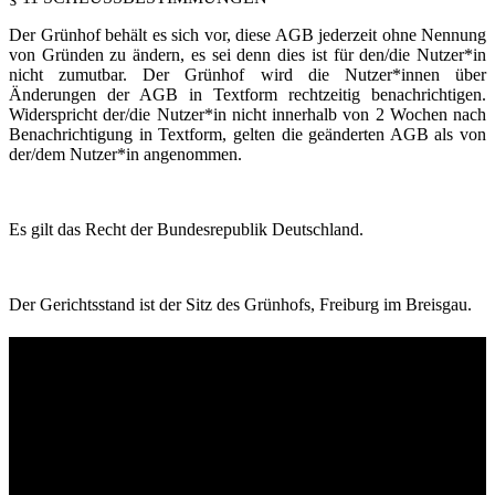
Der Grünhof behält es sich vor, diese AGB jederzeit ohne Nennung
von Gründen zu ändern, es sei denn dies ist für den/die Nutzer*in
nicht zumutbar. Der Grünhof wird die Nutzer*innen über
Änderungen der AGB in Textform rechtzeitig benachrichtigen.
Widerspricht der/die Nutzer*in nicht innerhalb von 2 Wochen nach
Benachrichtigung in Textform, gelten die geänderten AGB als von
der/dem Nutzer*in angenommen.
Es gilt das Recht der Bundesrepublik Deutschland.
Der Gerichtsstand ist der Sitz des Grünhofs, Freiburg im Breisgau.
Contact
Grünhof is an impact business with two legal entities working
together towards common goals:
Grünhof GmbH
Belfortstr. 52