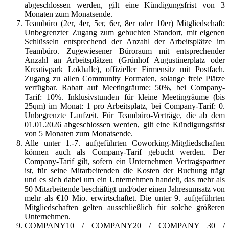
abgeschlossen werden, gilt eine Kündigungsfrist von 3
Monaten zum Monatsende.
Teambüro (2er, 4er, 5er, 6er, 8er oder 10er) Mitgliedschaft:
Unbegrenzter Zugang zum gebuchten Standort, mit eigenen
Schlüsseln entsprechend der Anzahl der Arbeitsplätze im
Teambüro. Zugewiesener Büroraum mit entsprechender
Anzahl an Arbeitsplätzen (Grünhof Augustinerplatz oder
Kreativpark Lokhalle), offizieller Firmensitz mit Postfach.
Zugang zu allen Community Formaten, solange freie Plätze
verfügbar. Rabatt auf Meetingräume: 50%, bei Company-
Tarif: 10%. Inklusivstunden für kleine Meetingräume (bis
25qm) im Monat: 1 pro Arbeitsplatz, bei Company-Tarif: 0.
Unbegrenzte Laufzeit. Für Teambüro-Verträge, die ab dem
01.01.2026 abgeschlossen werden, gilt eine Kündigungsfrist
von 5 Monaten zum Monatsende.
Alle unter 1.-7. aufgeführten Coworking-Mitgliedschaften
können auch als Company-Tarif gebucht werden. Der
Company-Tarif gilt, sofern ein Unternehmen Vertragspartner
ist, für seine Mitarbeitenden die Kosten der Buchung trägt
und es sich dabei um ein Unternehmen handelt, das mehr als
50 Mitarbeitende beschäftigt und/oder einen Jahresumsatz von
mehr als €10 Mio. erwirtschaftet. Die unter 9. aufgeführten
Mitgliedschaften gelten ausschließlich für solche größeren
Unternehmen.
COMPANY10 / COMPANY20 / COMPANY 30 /