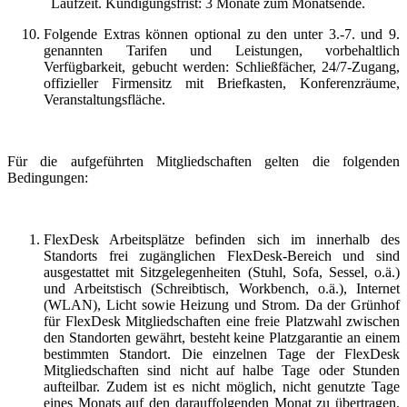
Laufzeit. Kündigungsfrist: 3 Monate zum Monatsende.
Folgende Extras können optional zu den unter 3.-7. und 9.
genannten Tarifen und Leistungen, vorbehaltlich
Verfügbarkeit, gebucht werden: Schließfächer, 24/7-Zugang,
offizieller Firmensitz mit Briefkasten, Konferenzräume,
Veranstaltungsfläche.
Für die aufgeführten Mitgliedschaften gelten die folgenden
Bedingungen:
FlexDesk Arbeitsplätze befinden sich im innerhalb des
Standorts frei zugänglichen FlexDesk-Bereich und sind
ausgestattet mit Sitzgelegenheiten (Stuhl, Sofa, Sessel, o.ä.)
und Arbeitstisch (Schreibtisch, Workbench, o.ä.), Internet
(WLAN), Licht sowie Heizung und Strom. Da der Grünhof
für FlexDesk Mitgliedschaften eine freie Platzwahl zwischen
den Standorten gewährt, besteht keine Platzgarantie an einem
bestimmten Standort. Die einzelnen Tage der FlexDesk
Mitgliedschaften sind nicht auf halbe Tage oder Stunden
aufteilbar. Zudem ist es nicht möglich, nicht genutzte Tage
eines Monats auf den darauffolgenden Monat zu übertragen.