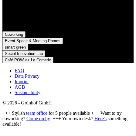
79098 Freiburg im Breisgau
Grünhof e.V. - Verein für gesellschaftliche Innovation
Belfortstr. 52
79098 Freiburg im Breisgau
Coworking
Event Space & Meeting Rooms
smart green
Social Innovation Lab
Café POW >> La Cornerie
FAQ
Data Privacy
Imprint
AGB
Sustainability
© 2026 - Grünhof GmbH
+++ Stylish
team office
for 5 people available +++ Want to try
coworking?
Come on by
! +++ Your own desk?
Here's
something
available!