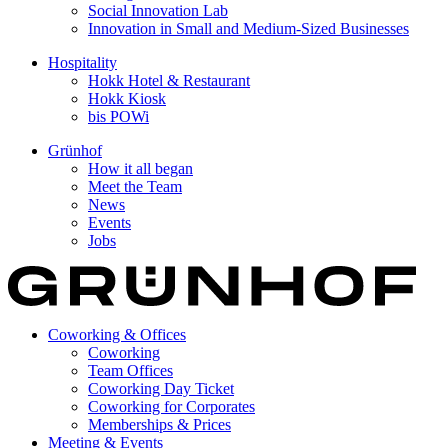
Social Innovation Lab
Innovation in Small and Medium-Sized Businesses
Hospitality
Hokk Hotel & Restaurant
Hokk Kiosk
bis POWi
Grünhof
How it all began
Meet the Team
News
Events
Jobs
Coworking & Offices
Coworking
Team Offices
Coworking Day Ticket
Coworking for Corporates
Memberships & Prices
Meeting & Events