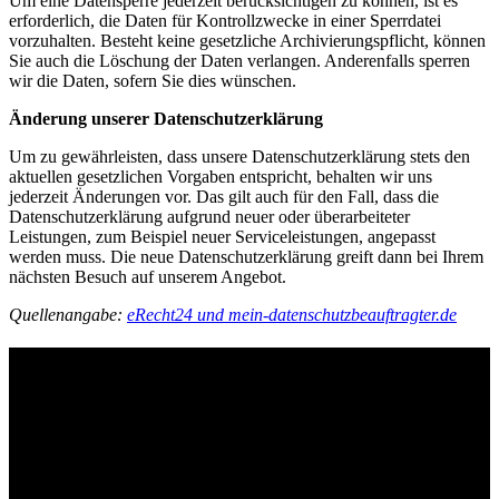
Um eine Datensperre jederzeit berücksichtigen zu können, ist es
erforderlich, die Daten für Kontrollzwecke in einer Sperrdatei
vorzuhalten. Besteht keine gesetzliche Archivierungspflicht, können
Sie auch die Löschung der Daten verlangen. Anderenfalls sperren
wir die Daten, sofern Sie dies wünschen.
Änderung unserer Datenschutzerklärung
Um zu gewährleisten, dass unsere Datenschutzerklärung stets den
aktuellen gesetzlichen Vorgaben entspricht, behalten wir uns
jederzeit Änderungen vor. Das gilt auch für den Fall, dass die
Datenschutzerklärung aufgrund neuer oder überarbeiteter
Leistungen, zum Beispiel neuer Serviceleistungen, angepasst
werden muss. Die neue Datenschutzerklärung greift dann bei Ihrem
nächsten Besuch auf unserem Angebot.
Quellenangabe:
eRecht24 und
mein-datenschutzbeauftragter.de
Contact
Grünhof is an impact business with two legal entities working
together towards common goals:
Grünhof GmbH
Belfortstr. 52