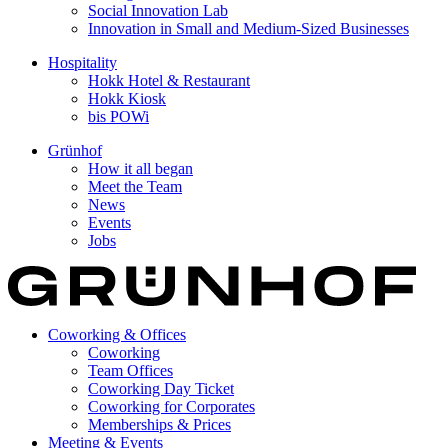
Social Innovation Lab
Innovation in Small and Medium-Sized Businesses
Hospitality
Hokk Hotel & Restaurant
Hokk Kiosk
bis POWi
Grünhof
How it all began
Meet the Team
News
Events
Jobs
Coworking & Offices
Coworking
Team Offices
Coworking Day Ticket
Coworking for Corporates
Memberships & Prices
Meeting & Events