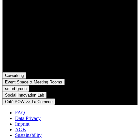
Contact
Grünhof is an impact business with two legal entities working
together towards common goals:
Grünhof GmbH
Belfortstr. 52
79098 Freiburg im Breisgau
Grünhof e.V. - Verein für gesellschaftliche Innovation
Belfortstr. 52
79098 Freiburg im Breisgau
Coworking
Event Space & Meeting Rooms
smart green
Social Innovation Lab
Café POW >> La Cornerie
FAQ
Data Privacy
Imprint
AGB
Sustainability