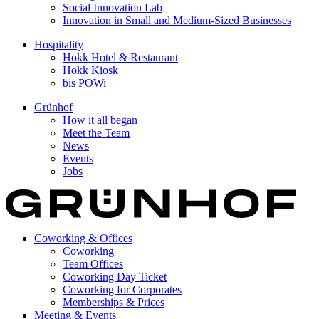
Social Innovation Lab
Innovation in Small and Medium-Sized Businesses
Hospitality
Hokk Hotel & Restaurant
Hokk Kiosk
bis POWi
Grünhof
How it all began
Meet the Team
News
Events
Jobs
Coworking & Offices
Coworking
Team Offices
Coworking Day Ticket
Coworking for Corporates
Memberships & Prices
Meeting & Events