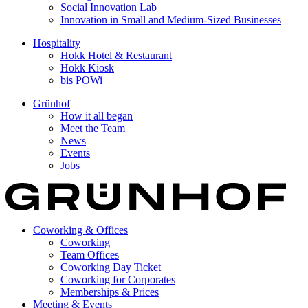
Social Innovation Lab
Innovation in Small and Medium-Sized Businesses
Hospitality
Hokk Hotel & Restaurant
Hokk Kiosk
bis POWi
Grünhof
How it all began
Meet the Team
News
Events
Jobs
Coworking & Offices
Coworking
Team Offices
Coworking Day Ticket
Coworking for Corporates
Memberships & Prices
Meeting & Events