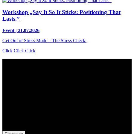
Workshop „Say It So It Sticks: Positioning That
Lasts.”
Event | 21.07.2026
Get Out of Stress Mode – The Stress Check:
Click Click Click
Contact
Grünhof is an impact business with two legal entities working
together towards common goals:
Grünhof GmbH
Belfortstr. 52
79098 Freiburg im Breisgau
Grünhof e.V. - Verein für gesellschaftliche Innovation
Belfortstr. 52
79098 Freiburg im Breisgau
Coworking