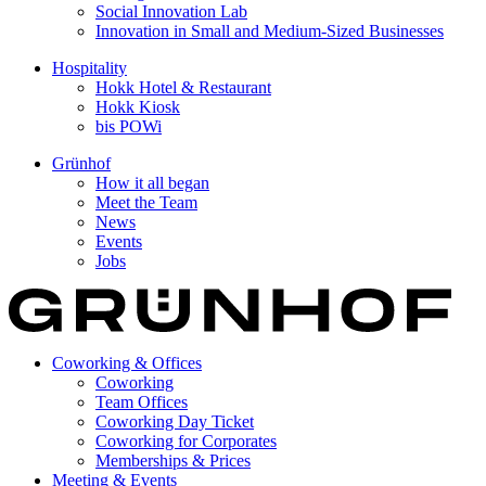
Social Innovation Lab
Innovation in Small and Medium-Sized Businesses
Hospitality
Hokk Hotel & Restaurant
Hokk Kiosk
bis POWi
Grünhof
How it all began
Meet the Team
News
Events
Jobs
Coworking & Offices
Coworking
Team Offices
Coworking Day Ticket
Coworking for Corporates
Memberships & Prices
Meeting & Events