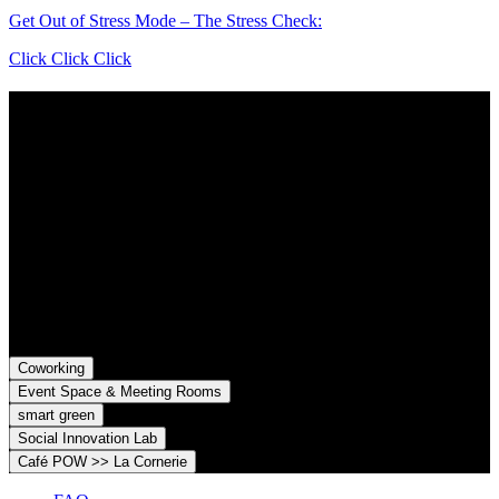
Get Out of Stress Mode – The Stress Check:
Click Click Click
Contact
Grünhof is an impact business with two legal entities working
together towards common goals:
Grünhof GmbH
Belfortstr. 52
79098 Freiburg im Breisgau
Grünhof e.V. - Verein für gesellschaftliche Innovation
Belfortstr. 52
79098 Freiburg im Breisgau
Coworking
Event Space & Meeting Rooms
smart green
Social Innovation Lab
Café POW >> La Cornerie