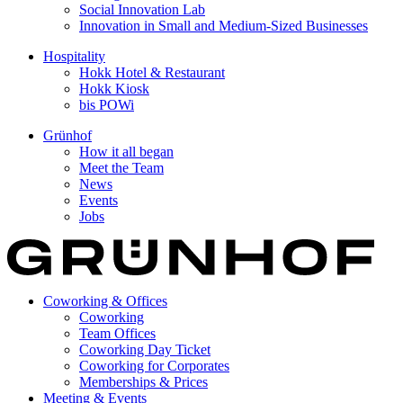
Social Innovation Lab
Innovation in Small and Medium-Sized Businesses
Hospitality
Hokk Hotel & Restaurant
Hokk Kiosk
bis POWi
Grünhof
How it all began
Meet the Team
News
Events
Jobs
Coworking & Offices
Coworking
Team Offices
Coworking Day Ticket
Coworking for Corporates
Memberships & Prices
Meeting & Events