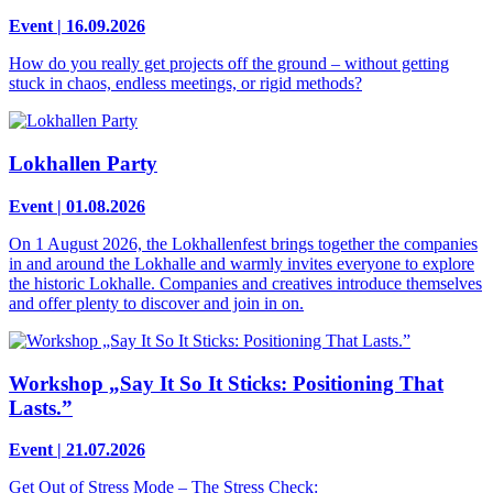
Event | 16.09.2026
How do you really get projects off the ground – without getting
stuck in chaos, endless meetings, or rigid methods?
Lokhallen Party
Event | 01.08.2026
On 1 August 2026, the Lokhallenfest brings together the companies
in and around the Lokhalle and warmly invites everyone to explore
the historic Lokhalle. Companies and creatives introduce themselves
and offer plenty to discover and join in on.
Workshop „Say It So It Sticks: Positioning That
Lasts.”
Event | 21.07.2026
Get Out of Stress Mode – The Stress Check: