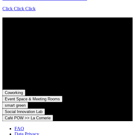
Click Click Click
Contact
Grünhof is an impact business with two legal entities working
together towards common goals:
Grünhof GmbH
Belfortstr. 52
79098 Freiburg im Breisgau
Grünhof e.V. - Verein für gesellschaftliche Innovation
Belfortstr. 52
79098 Freiburg im Breisgau
Coworking
Event Space & Meeting Rooms
smart green
Social Innovation Lab
Café POW >> La Cornerie
FAQ
Data Privacy