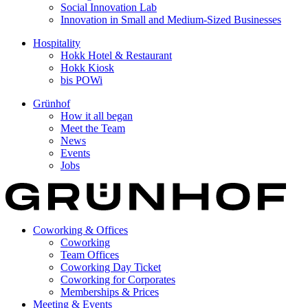
Social Innovation Lab
Innovation in Small and Medium-Sized Businesses
Hospitality
Hokk Hotel & Restaurant
Hokk Kiosk
bis POWi
Grünhof
How it all began
Meet the Team
News
Events
Jobs
Coworking & Offices
Coworking
Team Offices
Coworking Day Ticket
Coworking for Corporates
Memberships & Prices
Meeting & Events