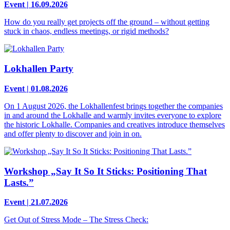
Event | 16.09.2026
How do you really get projects off the ground – without getting
stuck in chaos, endless meetings, or rigid methods?
Lokhallen Party
Event | 01.08.2026
On 1 August 2026, the Lokhallenfest brings together the companies
in and around the Lokhalle and warmly invites everyone to explore
the historic Lokhalle. Companies and creatives introduce themselves
and offer plenty to discover and join in on.
Workshop „Say It So It Sticks: Positioning That
Lasts.”
Event | 21.07.2026
Get Out of Stress Mode – The Stress Check: