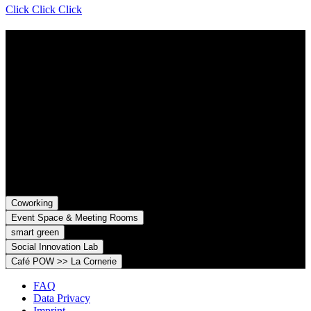
Click Click Click
Contact
Grünhof is an impact business with two legal entities working
together towards common goals:
Grünhof GmbH
Belfortstr. 52
79098 Freiburg im Breisgau
Grünhof e.V. - Verein für gesellschaftliche Innovation
Belfortstr. 52
79098 Freiburg im Breisgau
Coworking
Event Space & Meeting Rooms
smart green
Social Innovation Lab
Café POW >> La Cornerie
FAQ
Data Privacy
Imprint