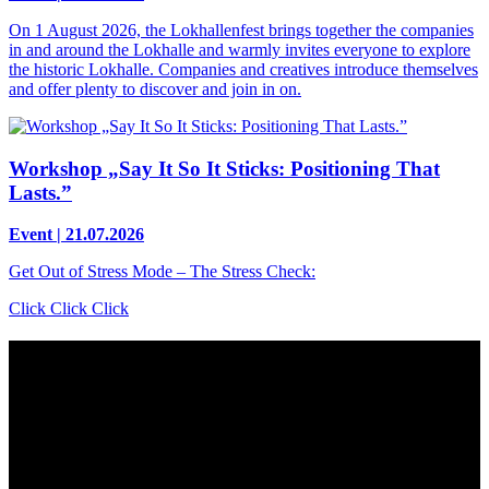
On 1 August 2026, the Lokhallenfest brings together the companies
in and around the Lokhalle and warmly invites everyone to explore
the historic Lokhalle. Companies and creatives introduce themselves
and offer plenty to discover and join in on.
Workshop „Say It So It Sticks: Positioning That
Lasts.”
Event | 21.07.2026
Get Out of Stress Mode – The Stress Check:
Click Click Click
Contact
Grünhof is an impact business with two legal entities working
together towards common goals:
Grünhof GmbH
Belfortstr. 52