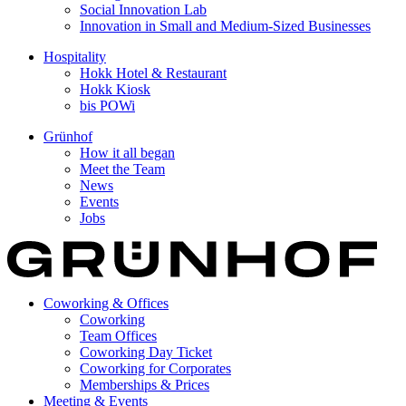
Social Innovation Lab
Innovation in Small and Medium-Sized Businesses
Hospitality
Hokk Hotel & Restaurant
Hokk Kiosk
bis POWi
Grünhof
How it all began
Meet the Team
News
Events
Jobs
Coworking & Offices
Coworking
Team Offices
Coworking Day Ticket
Coworking for Corporates
Memberships & Prices
Meeting & Events