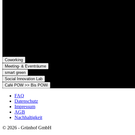
Grünhof GmbH
Belfortstr. 52
79098 Freiburg im Breisgau
Grünhof e.V. - Verein für gesellschaftliche Innovation
Belfortstr. 52
79098 Freiburg im Breisgau
Coworking
Meeting- & Eventräume
smart green
Social Innovation Lab
Café POW >> Bis POWi
FAQ
Datenschutz
Impressum
AGB
Nachhaltigkeit
© 2026 - Grünhof GmbH