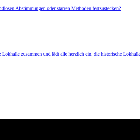
 endlosen Abstimmungen oder starren Methoden festzustecken?
Lokhalle zusammen und lädt alle herzlich ein, die historische Lokhall
i Rechtsformen, die gemeinsame Ziele verfolgen und die Marke Grünho