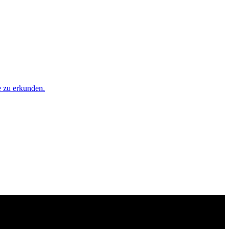
e zu erkunden.
f und diese gemeinsame Website nutzen: