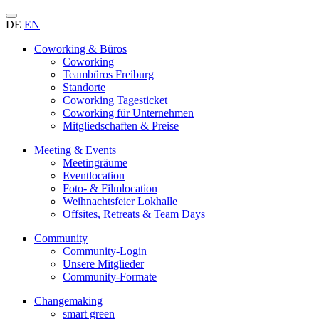
DE
EN
Coworking & Büros
Coworking
Teambüros Freiburg
Standorte
Coworking Tagesticket
Coworking für Unternehmen
Mitgliedschaften & Preise
Meeting & Events
Meetingräume
Eventlocation
Foto- & Filmlocation
Weihnachtsfeier Lokhalle
Offsites, Retreats & Team Days
Community
Community-Login
Unsere Mitglieder
Community-Formate
Changemaking
smart green