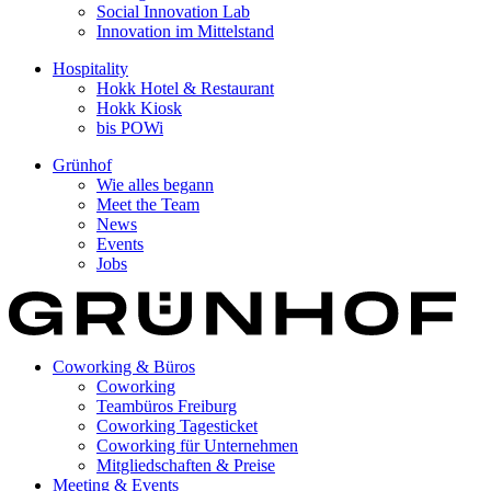
Social Innovation Lab
Innovation im Mittelstand
Hospitality
Hokk Hotel & Restaurant
Hokk Kiosk
bis POWi
Grünhof
Wie alles begann
Meet the Team
News
Events
Jobs
Coworking & Büros
Coworking
Teambüros Freiburg
Coworking Tagesticket
Coworking für Unternehmen
Mitgliedschaften & Preise
Meeting & Events