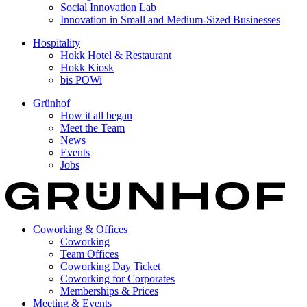
Social Innovation Lab
Innovation in Small and Medium-Sized Businesses
Hospitality
Hokk Hotel & Restaurant
Hokk Kiosk
bis POWi
Grünhof
How it all began
Meet the Team
News
Events
Jobs
Coworking & Offices
Coworking
Team Offices
Coworking Day Ticket
Coworking for Corporates
Memberships & Prices
Meeting & Events