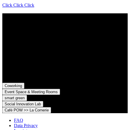
Click Click Click
Contact
Grünhof is an impact business with two legal entities working
together towards common goals:
Grünhof GmbH
Belfortstr. 52
79098 Freiburg im Breisgau
Grünhof e.V. - Verein für gesellschaftliche Innovation
Belfortstr. 52
79098 Freiburg im Breisgau
Coworking
Event Space & Meeting Rooms
smart green
Social Innovation Lab
Café POW >> La Cornerie
FAQ
Data Privacy