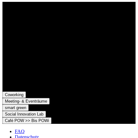
Kontakt
Der Grünhof versteht sich als Impact-Business und besteht aus zwei
Rechtsformen, die gemeinsame Ziele verfolgen und die Marke
Grünhof und diese gemeinsame Website nutzen:
Grünhof GmbH
Belfortstr. 52
79098 Freiburg im Breisgau
Grünhof e.V. - Verein für gesellschaftliche Innovation
Belfortstr. 52
79098 Freiburg im Breisgau
Coworking
Meeting- & Eventräume
smart green
Social Innovation Lab
Café POW >> Bis POWi
FAQ
Datenschutz