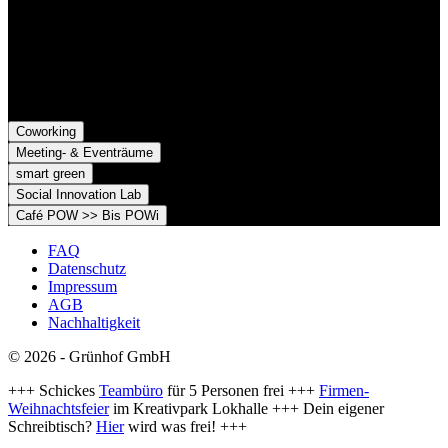
Grünhof e.V. - Verein für gesellschaftliche Innovation
Belfortstr. 52
79098 Freiburg im Breisgau
Coworking
Meeting- & Eventräume
smart green
Social Innovation Lab
Café POW >> Bis POWi
FAQ
Datenschutz
Impressum
AGB
Nachhaltigkeit
© 2026 - Grünhof GmbH
+++ Schickes
Teambüro
für 5 Personen frei +++
Firmen-
Weihnachtsfeier
im Kreativpark Lokhalle +++ Dein eigener
Schreibtisch?
Hier
wird was frei! +++