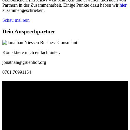
Partnern in der Zusammenarbeit. Einige Punkte dazu haben wir
hier
zusammengeschrieben.
Schau mal rein
Dein Ansprechpartner
Kontaktiere mich einfach unter:
jonathan@gruenhof.org
0761 76991154
Kontakt
Der Grünhof versteht sich als Impact-Business und besteht aus zwei
Rechtsformen, die gemeinsame Ziele verfolgen und die Marke
Grünhof und diese gemeinsame Website nutzen:
Grünhof GmbH
Belfortstr. 52
79098 Freiburg im Breisgau