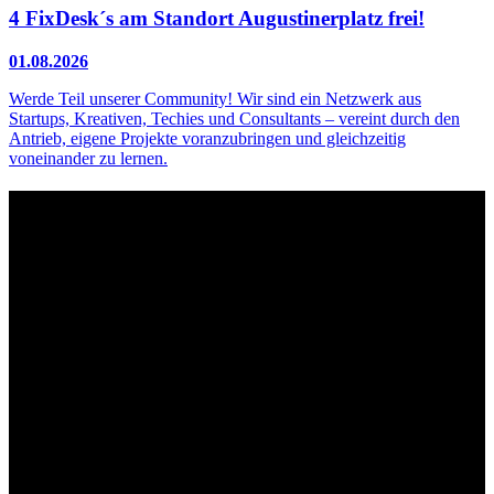
4 FixDesk´s am Standort Augustinerplatz frei!
01.08.2026
Werde Teil unserer Community! Wir sind ein Netzwerk aus
Startups, Kreativen, Techies und Consultants – vereint durch den
Antrieb, eigene Projekte voranzubringen und gleichzeitig
voneinander zu lernen.
Kontakt
Der Grünhof versteht sich als Impact-Business und besteht aus zwei
Rechtsformen, die gemeinsame Ziele verfolgen und die Marke
Grünhof und diese gemeinsame Website nutzen:
Grünhof GmbH
Belfortstr. 52
79098 Freiburg im Breisgau
Grünhof e.V. - Verein für gesellschaftliche Innovation
Belfortstr. 52
79098 Freiburg im Breisgau