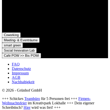
79098 Freiburg im Breisgau
Grünhof e.V. - Verein für gesellschaftliche Innovation
Belfortstr. 52
79098 Freiburg im Breisgau
Coworking
Meeting- & Eventräume
smart green
Social Innovation Lab
Café POW >> Bis POWi
FAQ
Datenschutz
Impressum
AGB
Nachhaltigkeit
© 2026 - Grünhof GmbH
+++ Schickes
Teambüro
für 5 Personen frei +++
Firmen-
Weihnachtsfeier
im Kreativpark Lokhalle +++ Dein eigener
Schreibtisch?
Hier
wird was frei! +++