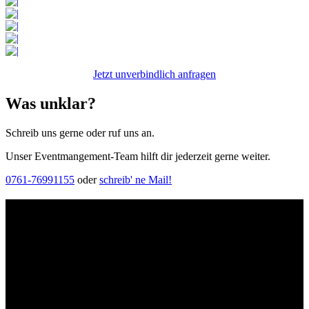
Jetzt unverbindlich anfragen
Was unklar?
Schreib uns gerne oder ruf uns an.
Unser Eventmangement-Team hilft dir jederzeit gerne weiter.
0761-76991155
oder
schreib' ne Mail!
Kontakt
Der Grünhof versteht sich als Impact-Business und besteht aus zwei
Rechtsformen, die gemeinsame Ziele verfolgen und die Marke
Grünhof und diese gemeinsame Website nutzen:
Grünhof GmbH
Belfortstr. 52