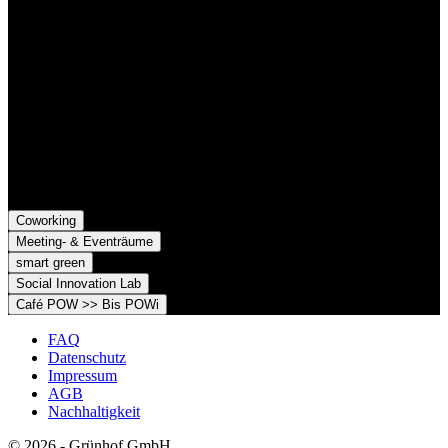
Grünhof und diese gemeinsame Website nutzen:
Grünhof GmbH
Belfortstr. 52
79098 Freiburg im Breisgau
Grünhof e.V. - Verein für gesellschaftliche Innovation
Belfortstr. 52
79098 Freiburg im Breisgau
Coworking
Meeting- & Eventräume
smart green
Social Innovation Lab
Café POW >> Bis POWi
FAQ
Datenschutz
Impressum
AGB
Nachhaltigkeit
© 2026 - Grünhof GmbH