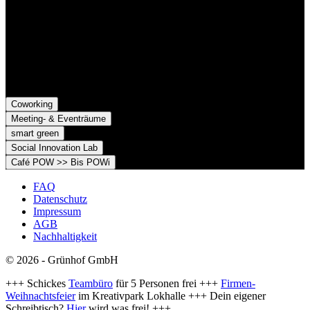
79098 Freiburg im Breisgau
Grünhof e.V. - Verein für gesellschaftliche Innovation
Belfortstr. 52
79098 Freiburg im Breisgau
Coworking
Meeting- & Eventräume
smart green
Social Innovation Lab
Café POW >> Bis POWi
FAQ
Datenschutz
Impressum
AGB
Nachhaltigkeit
© 2026 - Grünhof GmbH
+++ Schickes
Teambüro
für 5 Personen frei +++
Firmen-
Weihnachtsfeier
im Kreativpark Lokhalle +++ Dein eigener
Schreibtisch?
Hier
wird was frei! +++