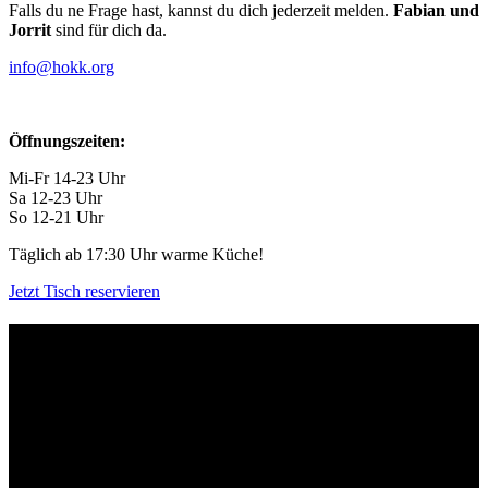
Falls du ne Frage hast, kannst du dich jederzeit melden.
Fabian und
Jorrit
sind für dich da.
info@hokk.org
Öffnungszeiten:
Mi-Fr 14-23 Uhr
Sa 12-23 Uhr
So 12-21 Uhr
Täglich ab 17:30 Uhr warme Küche!
Jetzt Tisch reservieren
Kontakt
Der Grünhof versteht sich als Impact-Business und besteht aus zwei
Rechtsformen, die gemeinsame Ziele verfolgen und die Marke
Grünhof und diese gemeinsame Website nutzen:
Grünhof GmbH
Belfortstr. 52