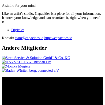
A studio for your mind
Like an artist's studio, Capacities is a place for all your information.
It stores your knowledge and can resurface it, right when you need
it.
Digitales
Kontakt
team@capacities.io
https://capacities.io
Andere Mitglieder
Kontakt
Der Grünhof versteht sich als Impact-Business und besteht aus zwei
Rechtsformen, die gemeinsame Ziele verfolgen und die Marke
Grünhof und diese gemeinsame Website nutzen: