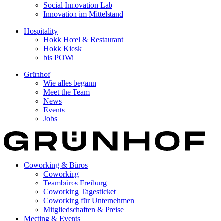
Social Innovation Lab
Innovation im Mittelstand
Hospitality
Hokk Hotel & Restaurant
Hokk Kiosk
bis POWi
Grünhof
Wie alles begann
Meet the Team
News
Events
Jobs
Coworking & Büros
Coworking
Teambüros Freiburg
Coworking Tagesticket
Coworking für Unternehmen
Mitgliedschaften & Preise
Meeting & Events