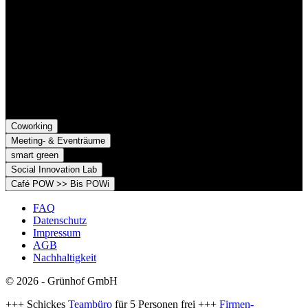
Grünhof GmbH
Belfortstr. 52
79098 Freiburg im Breisgau
Grünhof e.V. - Verein für gesellschaftliche Innovation
Belfortstr. 52
79098 Freiburg im Breisgau
Coworking
Meeting- & Eventräume
smart green
Social Innovation Lab
Café POW >> Bis POWi
FAQ
Datenschutz
Impressum
AGB
Nachhaltigkeit
© 2026 - Grünhof GmbH
+++ Schickes
Teambüro
für 5 Personen frei +++
Firmen-