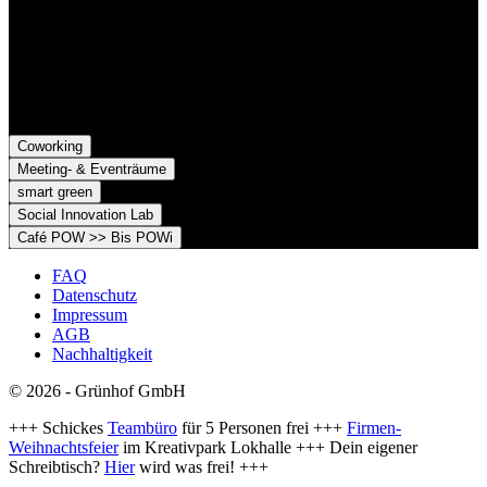
Grünhof e.V. - Verein für gesellschaftliche Innovation
Belfortstr. 52
79098 Freiburg im Breisgau
Coworking
Meeting- & Eventräume
smart green
Social Innovation Lab
Café POW >> Bis POWi
FAQ
Datenschutz
Impressum
AGB
Nachhaltigkeit
© 2026 - Grünhof GmbH
+++ Schickes
Teambüro
für 5 Personen frei +++
Firmen-
Weihnachtsfeier
im Kreativpark Lokhalle +++ Dein eigener
Schreibtisch?
Hier
wird was frei! +++