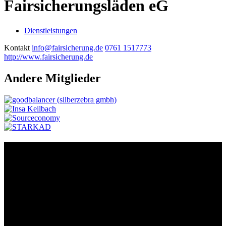
Fairsicherungsläden eG
Dienstleistungen
Kontakt
info@fairsicherung.de
0761 1517773
http://www.fairsicherung.de
Andere Mitglieder
Kontakt
Der Grünhof versteht sich als Impact-Business und besteht aus zwei
Rechtsformen, die gemeinsame Ziele verfolgen und die Marke
Grünhof und diese gemeinsame Website nutzen:
Grünhof GmbH
Belfortstr. 52
79098 Freiburg im Breisgau