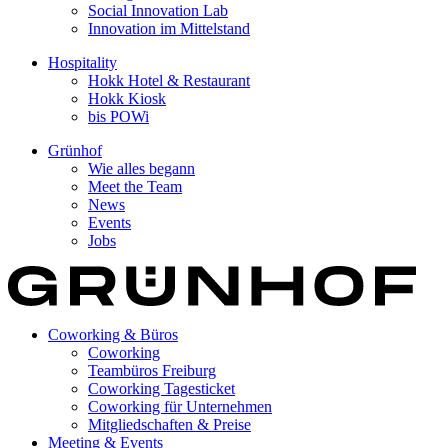
Social Innovation Lab
Innovation im Mittelstand
Hospitality
Hokk Hotel & Restaurant
Hokk Kiosk
bis POWi
Grünhof
Wie alles begann
Meet the Team
News
Events
Jobs
Coworking & Büros
Coworking
Teambüros Freiburg
Coworking Tagesticket
Coworking für Unternehmen
Mitgliedschaften & Preise
Meeting & Events