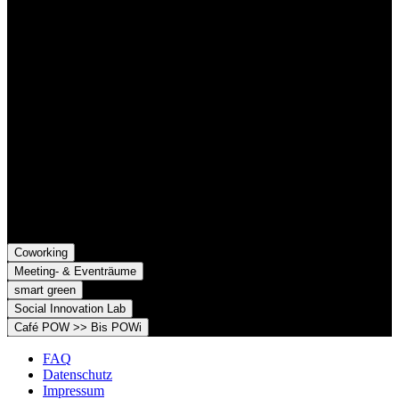
Der Grünhof versteht sich als Impact-Business und besteht aus zwei
Rechtsformen, die gemeinsame Ziele verfolgen und die Marke
Grünhof und diese gemeinsame Website nutzen:
Grünhof GmbH
Belfortstr. 52
79098 Freiburg im Breisgau
Grünhof e.V. - Verein für gesellschaftliche Innovation
Belfortstr. 52
79098 Freiburg im Breisgau
Coworking
Meeting- & Eventräume
smart green
Social Innovation Lab
Café POW >> Bis POWi
FAQ
Datenschutz
Impressum