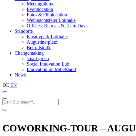
Meetingräume
Eventlocation
Foto- & Filmlocation
Weihnachtsfeier Lokhalle
Offsites, Retreats & Team Days
Standorte
Kreativpark Lokhalle
Augustinerplatz
Belfortstraße
Changemaking
smart green
Social Innovation Lab
Innovation im Mittelstand
News
DE
EN
COWORKING-TOUR – AUGU