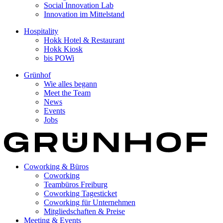
Social Innovation Lab
Innovation im Mittelstand
Hospitality
Hokk Hotel & Restaurant
Hokk Kiosk
bis POWi
Grünhof
Wie alles begann
Meet the Team
News
Events
Jobs
Coworking & Büros
Coworking
Teambüros Freiburg
Coworking Tagesticket
Coworking für Unternehmen
Mitgliedschaften & Preise
Meeting & Events