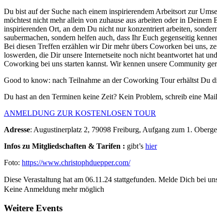
Du bist auf der Suche nach einem inspirierendem Arbeitsort zur Um
möchtest nicht mehr allein von zuhause aus arbeiten oder in Deinem B
inspirierenden Ort, an dem Du nicht nur konzentriert arbeiten, son
saubermachen, sondern helfen auch, dass Ihr Euch gegenseitig kenn
Bei diesen Treffen erzählen wir Dir mehr übers Coworken bei uns, ze
loswerden, die Dir unsere Internetseite noch nicht beantwortet hat u
Coworking bei uns starten kannst. Wir kennen unsere Community ger
Good to know: nach Teilnahme an der Coworking Tour erhältst Du di
Du hast an den Terminen keine Zeit? Kein Problem, schreib eine Mai
ANMELDUNG ZUR KOSTENLOSEN TOUR
Adresse
: Augustinerplatz 2, 79098 Freiburg, Aufgang zum 1. Oberge
Infos zu Mitgliedschaften & Tarifen :
gibt’s
hier
Foto:
https://www.christophduepper.com/
Diese Verastaltung hat am 06.11.24 stattgefunden.
Melde Dich bei uns
Keine Anmeldung mehr möglich
Weitere Events