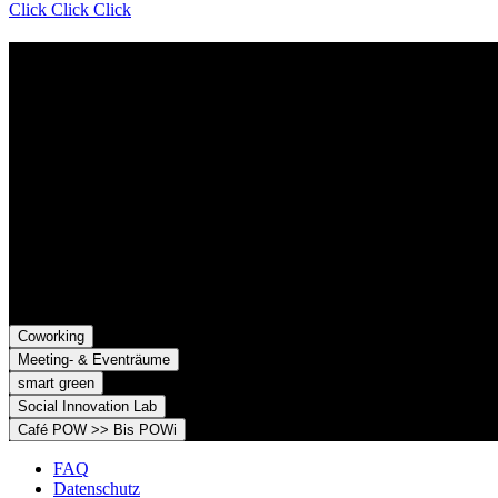
Click Click Click
Kontakt
Der Grünhof versteht sich als Impact-Business und besteht aus zwe
Grünhof GmbH
Belfortstr. 52
79098 Freiburg im Breisgau
Grünhof e.V. - Verein für gesellschaftliche Innovation
Belfortstr. 52
79098 Freiburg im Breisgau
Coworking
Meeting- & Eventräume
smart green
Social Innovation Lab
Café POW >> Bis POWi
FAQ
Datenschutz