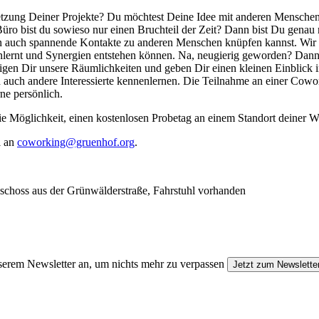
setzung Deiner Projekte? Du möchtest Deine Idee mit anderen Mensche
üro bist du sowieso nur einen Bruchteil der Zeit? Dann bist Du genau r
dern auch spannende Kontakte zu anderen Menschen knüpfen kannst. Wir
enlernt und Synergien entstehen können. Na, neugierig geworden? Dan
igen Dir unsere Räumlichkeiten und geben Dir einen kleinen Einblick i
nd auch andere Interessierte kennenlernen. Die Teilnahme an einer Cowo
ne persönlich.
e Möglichkeit, einen kostenlosen Probetag an einem Standort deiner W
l an
coworking@gruenhof.org
.
schoss aus der Grünwälderstraße, Fahrstuhl vorhanden
erem Newsletter an, um nichts mehr zu verpassen
Jetzt zum Newslette