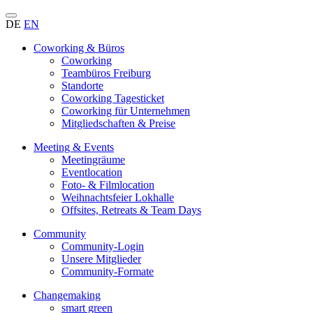
DE
EN
Coworking & Büros
Coworking
Teambüros Freiburg
Standorte
Coworking Tagesticket
Coworking für Unternehmen
Mitgliedschaften & Preise
Meeting & Events
Meetingräume
Eventlocation
Foto- & Filmlocation
Weihnachtsfeier Lokhalle
Offsites, Retreats & Team Days
Community
Community-Login
Unsere Mitglieder
Community-Formate
Changemaking
smart green