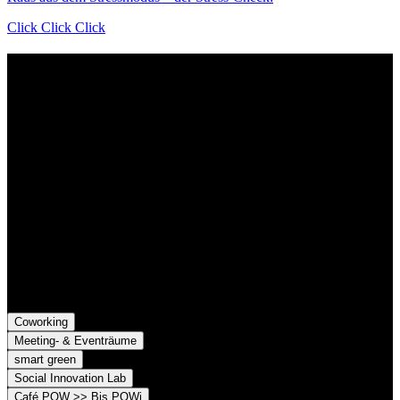
Click Click Click
Kontakt
Der Grünhof versteht sich als Impact-Business und besteht aus zwei
Rechtsformen, die gemeinsame Ziele verfolgen und die Marke
Grünhof und diese gemeinsame Website nutzen:
Grünhof GmbH
Belfortstr. 52
79098 Freiburg im Breisgau
Grünhof e.V. - Verein für gesellschaftliche Innovation
Belfortstr. 52
79098 Freiburg im Breisgau
Coworking
Meeting- & Eventräume
smart green
Social Innovation Lab
Café POW >> Bis POWi