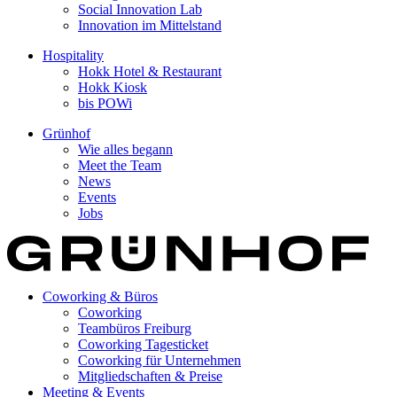
Social Innovation Lab
Innovation im Mittelstand
Hospitality
Hokk Hotel & Restaurant
Hokk Kiosk
bis POWi
Grünhof
Wie alles begann
Meet the Team
News
Events
Jobs
Coworking & Büros
Coworking
Teambüros Freiburg
Coworking Tagesticket
Coworking für Unternehmen
Mitgliedschaften & Preise
Meeting & Events