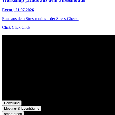
Workshop „Raus aus dem Stressmodus"
Event | 21.07.2026
Raus aus dem Stressmodus – der Stress-Check:
Click Click Click
Kontakt
Der Grünhof versteht sich als Impact-Business und besteht aus zwe
Grünhof GmbH
Belfortstr. 52
79098 Freiburg im Breisgau
Grünhof e.V. - Verein für gesellschaftliche Innovation
Belfortstr. 52
79098 Freiburg im Breisgau
Coworking
Meeting- & Eventräume
smart green