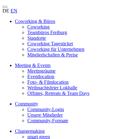
DE
EN
Coworking & Büros
Coworking
Teambüros Freiburg
Standorte
Coworking Tagesticket
Coworking für Unternehmen
Mitgliedschaften & Preise
Meeting & Events
Meetingräume
Eventlocation
Foto- & Filmlocation
Weihnachtsfeier Lokhalle
Offsites, Retreats & Team Days
Community
Community-Login
Unsere Mitglieder
Community-Formate
Changemaking
smart green