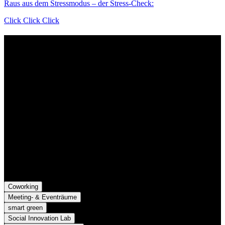
Raus aus dem Stressmodus – der Stress-Check:
Click Click Click
Kontakt
Der Grünhof versteht sich als Impact-Business und besteht aus zwei
Rechtsformen, die gemeinsame Ziele verfolgen und die Marke
Grünhof und diese gemeinsame Website nutzen:
Grünhof GmbH
Belfortstr. 52
79098 Freiburg im Breisgau
Grünhof e.V. - Verein für gesellschaftliche Innovation
Belfortstr. 52
79098 Freiburg im Breisgau
Coworking
Meeting- & Eventräume
smart green
Social Innovation Lab