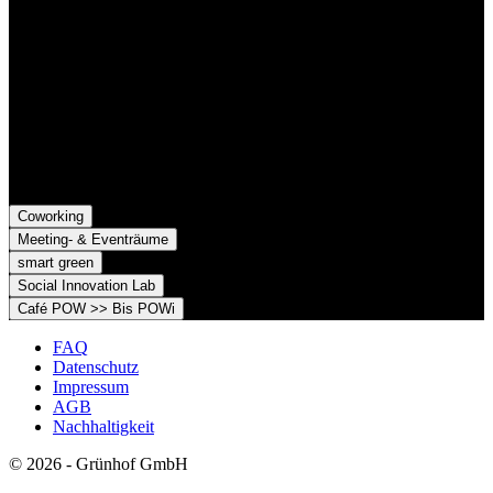
Grünhof GmbH
Belfortstr. 52
79098 Freiburg im Breisgau
Grünhof e.V. - Verein für gesellschaftliche Innovation
Belfortstr. 52
79098 Freiburg im Breisgau
Coworking
Meeting- & Eventräume
smart green
Social Innovation Lab
Café POW >> Bis POWi
FAQ
Datenschutz
Impressum
AGB
Nachhaltigkeit
© 2026 - Grünhof GmbH