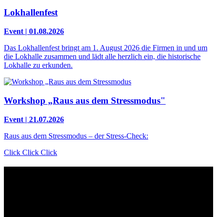
Lokhallenfest
Event | 01.08.2026
Das Lokhallenfest bringt am 1. August 2026 die Firmen in und um
die Lokhalle zusammen und lädt alle herzlich ein, die historische
Lokhalle zu erkunden.
Workshop „Raus aus dem Stressmodus"
Event | 21.07.2026
Raus aus dem Stressmodus – der Stress-Check:
Click Click Click
Kontakt
Der Grünhof versteht sich als Impact-Business und besteht aus zwei
Rechtsformen, die gemeinsame Ziele verfolgen und die Marke
Grünhof und diese gemeinsame Website nutzen: