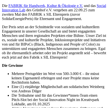
Die
FABRIK für Handwerk, Kultur & Ökologie e.V.
und das
Social
Innovation Lab
des Grünhof e.V. vergeben am 22.09.25 zum
zweiten Mal den FABRIK x SIL Ehrenpreis (zuvor
SolidarEnergiePreis) für Ehrenamt und Engagement.
Der Preis setzt an der Schnittstelle von sozialem und kulturellem
Engagement in unserer Gesellschaft an und bietet engagierten
Menschen und ihren regionalen Projekten eine Bühne. Unser Ziel ist
es, soziale und kulturelle Projekte, Inklusionsprojekte und Initiativen
von und für BIPoCs (Black, Indigenous and People of Color) zu
unterstützen und engagierten Menschen zusammen zu bringen. Egal
ob ihr ehrenamtlich arbeitet oder im Projekt angestellt seid – bewerbt
euch jetzt auf den Fabrik x SIL Ehrenpreis!
Die Gewinne
Mehrere Preisgelder im Wert von 500-3.000 € – ihr müsst
keinen Eigenanteil erbringen und euer Projekt muss keine
Rechtsform haben.
Eine (1) einjährige Mitgliedschaft am solidarischen Weinberg
von Andreas Dilger
Die Teilnahme und für das Gewinner*innen-Team einen
Pitch-Slot bei der Social Innovation Night im Kreativpark
Lokhalle, am 01.10.2025