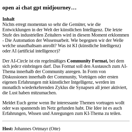
open ai chat gpt midjourney…
Inhalt
Nichts erregt momentan so sehr die Gemüter, wie die
Entwicklungen in der Welt der künstlichen Intelligenz. Die letzte
Stufe des industriellen Zeitalters wird in diesem Moment erklommen
- Die Automation der Wissensarbeit. Wie begegnen wir der Welle
welche unaufhaltsam anrollt? Was ist KI (künstliche Intelligenz)
oder AI (artificial intelligence)?
Der AI-Circle ist ein regelmäßiges
Community Format,
bei dem
sich jede:r einbringen darf. Das Format soll den Austausch zum AI-
Thema innerhalb der Community anregen. In Form von
Diskussionen innerhalb der Community, Vorträgen oder ersten
eigenen Erfahrungen mit künstlicher Intgelligenz, werden im
monatlich wiederkehrenden Zyklus die Synapsen all jener aktiviert,
die Lust haben mitzumachen.
Meldet Euch gerne wenn Ihr interessante Themen vortragen wollt
oder was spannends im Netz gefunden habt. Die Idee ist es auch
Erfahrungen, Wissen und Anregungen zum KI-Thema zu teilen.
Host:
Johannes Ortmayr (Otte)