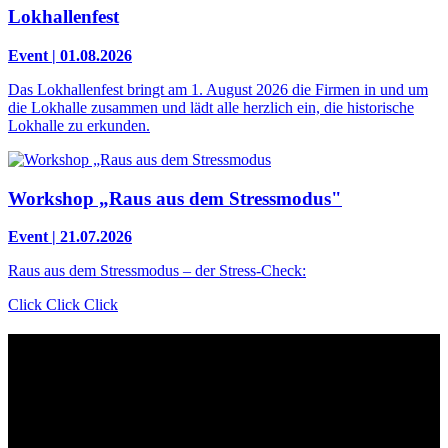
Lokhallenfest
Event | 01.08.2026
Das Lokhallenfest bringt am 1. August 2026 die Firmen in und um
die Lokhalle zusammen und lädt alle herzlich ein, die historische
Lokhalle zu erkunden.
Workshop „Raus aus dem Stressmodus"
Event | 21.07.2026
Raus aus dem Stressmodus – der Stress-Check:
Click Click Click
Kontakt
Der Grünhof versteht sich als Impact-Business und besteht aus zwei
Rechtsformen, die gemeinsame Ziele verfolgen und die Marke
Grünhof und diese gemeinsame Website nutzen: