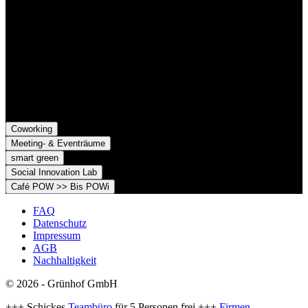
Grünhof GmbH
Belfortstr. 52
79098 Freiburg im Breisgau
Grünhof e.V. - Verein für gesellschaftliche Innovation
Belfortstr. 52
79098 Freiburg im Breisgau
Coworking
Meeting- & Eventräume
smart green
Social Innovation Lab
Café POW >> Bis POWi
FAQ
Datenschutz
Impressum
AGB
Nachhaltigkeit
© 2026 - Grünhof GmbH
+++ Schickes
Teambüro
für 5 Personen frei +++
Firmen-