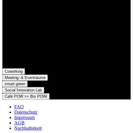
Rechtsformen, die gemeinsame Ziele verfolgen und die Marke
Grünhof und diese gemeinsame Website nutzen:
Grünhof GmbH
Belfortstr. 52
79098 Freiburg im Breisgau
Grünhof e.V. - Verein für gesellschaftliche Innovation
Belfortstr. 52
79098 Freiburg im Breisgau
Coworking
Meeting- & Eventräume
smart green
Social Innovation Lab
Café POW >> Bis POWi
FAQ
Datenschutz
Impressum
AGB
Nachhaltigkeit