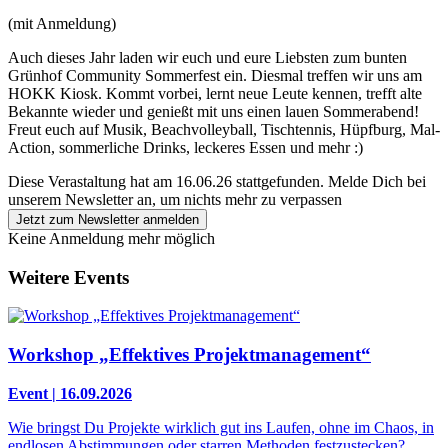
(mit Anmeldung)
Auch dieses Jahr laden wir euch und eure Liebsten zum bunten
Grünhof Community Sommerfest ein. Diesmal treffen wir uns am
HOKK Kiosk. Kommt vorbei, lernt neue Leute kennen, trefft alte
Bekannte wieder und genießt mit uns einen lauen Sommerabend!
Freut euch auf Musik, Beachvolleyball, Tischtennis, Hüpfburg, Mal-
Action, sommerliche Drinks, leckeres Essen und mehr :)
Diese Verastaltung hat am 16.06.26 stattgefunden.
Melde Dich bei
unserem Newsletter an, um nichts mehr zu verpassen
Jetzt zum Newsletter anmelden
Keine Anmeldung mehr möglich
Weitere Events
Workshop „Effektives Projektmanagement“
Event | 16.09.2026
Wie bringst Du Projekte wirklich gut ins Laufen, ohne im Chaos, in
endlosen Abstimmungen oder starren Methoden festzustecken?