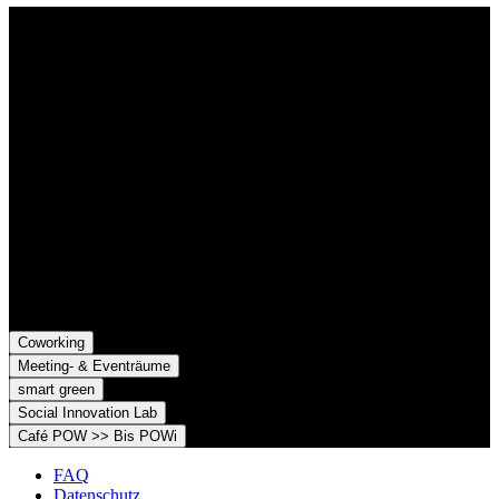
Kontakt
Der Grünhof versteht sich als Impact-Business und besteht aus zwei
Rechtsformen, die gemeinsame Ziele verfolgen und die Marke
Grünhof und diese gemeinsame Website nutzen:
Grünhof GmbH
Belfortstr. 52
79098 Freiburg im Breisgau
Grünhof e.V. - Verein für gesellschaftliche Innovation
Belfortstr. 52
79098 Freiburg im Breisgau
Coworking
Meeting- & Eventräume
smart green
Social Innovation Lab
Café POW >> Bis POWi
FAQ
Datenschutz