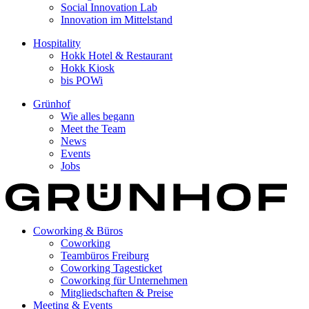
Social Innovation Lab
Innovation im Mittelstand
Hospitality
Hokk Hotel & Restaurant
Hokk Kiosk
bis POWi
Grünhof
Wie alles begann
Meet the Team
News
Events
Jobs
Coworking & Büros
Coworking
Teambüros Freiburg
Coworking Tagesticket
Coworking für Unternehmen
Mitgliedschaften & Preise
Meeting & Events