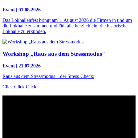
Event | 01.08.2026
Das Lokhallenfest bringt am 1. August 2026 die Firmen in und um
die Lokhalle zusammen und lädt alle herzlich ein, die historische
Lokhalle zu erkunden.
Workshop „Raus aus dem Stressmodus"
Event | 21.07.2026
Raus aus dem Stressmodus – der Stress-Check:
Click Click Click
Kontakt
Der Grünhof versteht sich als Impact-Business und besteht aus zwei
Rechtsformen, die gemeinsame Ziele verfolgen und die Marke
Grünhof und diese gemeinsame Website nutzen:
Grünhof GmbH