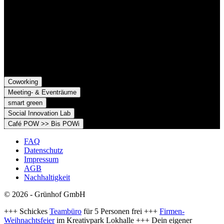
Belfortstr. 52
79098 Freiburg im Breisgau
Grünhof e.V. - Verein für gesellschaftliche Innovation
Belfortstr. 52
79098 Freiburg im Breisgau
Coworking
Meeting- & Eventräume
smart green
Social Innovation Lab
Café POW >> Bis POWi
FAQ
Datenschutz
Impressum
AGB
Nachhaltigkeit
© 2026 - Grünhof GmbH
+++ Schickes
Teambüro
für 5 Personen frei +++
Firmen-
Weihnachtsfeier
im Kreativpark Lokhalle +++ Dein eigener