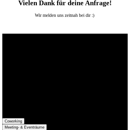
Vielen Dank für deine Anfrage!
Wir melden uns zeitnah bei dir :)
Kontakt
Der Grünhof versteht sich als Impact-Business und besteht aus zwei
Rechtsformen, die gemeinsame Ziele verfolgen und die Marke
Grünhof und diese gemeinsame Website nutzen:
Grünhof GmbH
Belfortstr. 52
79098 Freiburg im Breisgau
Grünhof e.V. - Verein für gesellschaftliche Innovation
Belfortstr. 52
79098 Freiburg im Breisgau
Coworking
Meeting- & Eventräume