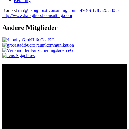
Beratung
Kontakt
mh@habighorst-consulting.com
+49 (0) 178 326 380 5
http://www.habighorst-consulting.com
Andere Mitglieder
Kontakt
Der Grünhof versteht sich als Impact-Business und besteht aus zwei
Rechtsformen, die gemeinsame Ziele verfolgen und die Marke
Grünhof und diese gemeinsame Website nutzen:
Grünhof GmbH
Belfortstr. 52
79098 Freiburg im Breisgau
Grünhof e.V. - Verein für gesellschaftliche Innovation
Belfortstr. 52