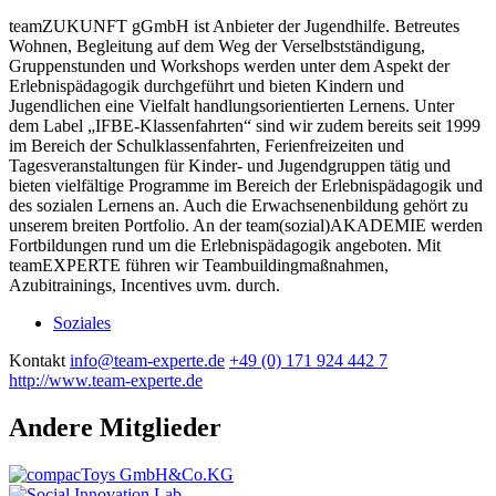
teamZUKUNFT gGmbH ist Anbieter der Jugendhilfe. Betreutes
Wohnen, Begleitung auf dem Weg der Verselbstständigung,
Gruppenstunden und Workshops werden unter dem Aspekt der
Erlebnispädagogik durchgeführt und bieten Kindern und
Jugendlichen eine Vielfalt handlungsorientierten Lernens. Unter
dem Label „IFBE-Klassenfahrten“ sind wir zudem bereits seit 1999
im Bereich der Schulklassenfahrten, Ferienfreizeiten und
Tagesveranstaltungen für Kinder- und Jugendgruppen tätig und
bieten vielfältige Programme im Bereich der Erlebnispädagogik und
des sozialen Lernens an. Auch die Erwachsenenbildung gehört zu
unserem breiten Portfolio. An der team(sozial)AKADEMIE werden
Fortbildungen rund um die Erlebnispädagogik angeboten. Mit
teamEXPERTE führen wir Teambuildingmaßnahmen,
Azubitrainings, Incentives uvm. durch.
Soziales
Kontakt
info@team-experte.de
+49 (0) 171 924 442 7
http://www.team-experte.de
Andere Mitglieder