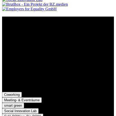
Kontakt
Der Grünhof versteht sich als Impact-Business und besteht aus zwei
Rechtsformen, die gemeinsame Ziele verfolgen und die Marke
Grünhof und diese gemeinsame Website nutzen:
Grünhof GmbH
Belfortstr. 52
79098 Freiburg im Breisgau
Grünhof e.V. - Verein für gesellschaftliche Innovation
Belfortstr. 52
79098 Freiburg im Breisgau
Coworking
Meeting- & Eventräume
smart green
Social Innovation Lab