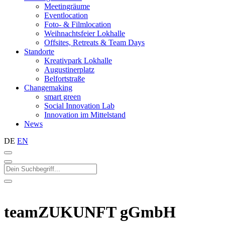
Meetingräume
Eventlocation
Foto- & Filmlocation
Weihnachtsfeier Lokhalle
Offsites, Retreats & Team Days
Standorte
Kreativpark Lokhalle
Augustinerplatz
Belfortstraße
Changemaking
smart green
Social Innovation Lab
Innovation im Mittelstand
News
DE
EN
teamZUKUNFT gGmbH