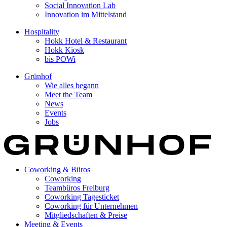
Social Innovation Lab
Innovation im Mittelstand
Hospitality
Hokk Hotel & Restaurant
Hokk Kiosk
bis POWi
Grünhof
Wie alles begann
Meet the Team
News
Events
Jobs
Coworking & Büros
Coworking
Teambüros Freiburg
Coworking Tagesticket
Coworking für Unternehmen
Mitgliedschaften & Preise
Meeting & Events