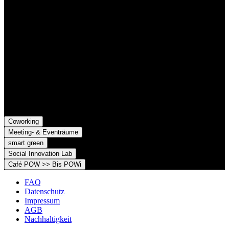
Rechtsformen, die gemeinsame Ziele verfolgen und die Marke
Grünhof und diese gemeinsame Website nutzen:
Grünhof GmbH
Belfortstr. 52
79098 Freiburg im Breisgau
Grünhof e.V. - Verein für gesellschaftliche Innovation
Belfortstr. 52
79098 Freiburg im Breisgau
Coworking
Meeting- & Eventräume
smart green
Social Innovation Lab
Café POW >> Bis POWi
FAQ
Datenschutz
Impressum
AGB
Nachhaltigkeit