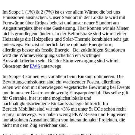
Im Scope 1 (1%) & 2 (7%) ist es vor allem Wärme die bei uns
Emissionen ausmachen. Unser Standort in der Lokhalle wird mit
Fernwärme über Erdgas beheizt und unser neuer Standort am
Augustinerplatz über eine Gasheizung. Hier können wir als Mieter
nichts grundlegend ändern. In der Belfortstraße sind wir mit einer
Heizanlage die Holzpellets und Solar-Thermie kombiniert sehr gut
unterwegs. Holz ist sicherlich keine optimale Energieform,
allerdings besser als fossile Energie. Bei zukünftigen Standorten
wird die Wärmeversorgung sicherlich ein wichtiges
Auswahlkriterium sein. Bei der Stromversorgung sind wir mit
Ökostrom der
EWS
unterwegs
Im Scope 3 können wir vor allem beim Einkauf optimieren. Die
Bewirtungsemissionen sind ein wachsender Posten, allerdings
sehen wir dort mit überwiegend vegetarische Bewirtung bei Events
und in unserer Gastronomie wenig Einsparpotential. Das selbe gilt
für Getränke, hier ist eine möglichst lokale und
nachhaltigkeitsorientierte Einkaufsstrategie hilfreich. Im
Bereich Mobilität sind wir mit <3% mit unter 5t COe schon recht
schmal unterwegs: wir haben wenig PKW-Reisen und Flugreisen
nur absoluten Ausnahmefällen von interantionalen Projekten, die
nicht mit dem Zug erreichbar sind.