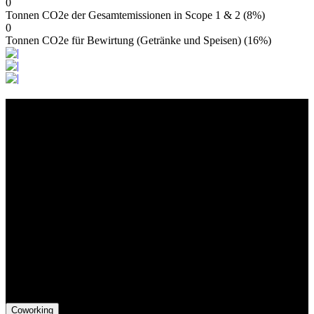
0
Tonnen CO2e der Gesamtemissionen in Scope 1 & 2 (8%)
0
Tonnen CO2e für Bewirtung (Getränke und Speisen) (16%)
Kontakt
Der Grünhof versteht sich als Impact-Business und besteht aus zwei
Rechtsformen, die gemeinsame Ziele verfolgen und die Marke
Grünhof und diese gemeinsame Website nutzen:
Grünhof GmbH
Belfortstr. 52
79098 Freiburg im Breisgau
Grünhof e.V. - Verein für gesellschaftliche Innovation
Belfortstr. 52
79098 Freiburg im Breisgau
Coworking